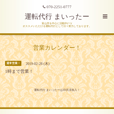
070-2251-0777
運転代行 まいったー
富山市を中心に活動中(^^)/
オススメいただける運転代行として日々努力しております。
営業カレンダー！
2019-02-28 (木)
通常営業！
1時まで営業！
運転代行 まいったーはJD共済加入！