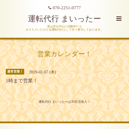
070-2251-0777
運転代行 まいったー
富山市を中心に活動中(^^)/
オススメいただける運転代行として日々努力しております。
営業カレンダー！
2019-02-07 (木)
通常営業！
1時まで営業！
運転代行 まいったーはJD共済加入！