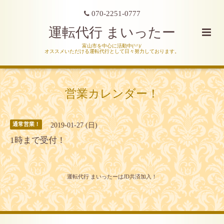
070-2251-0777
運転代行 まいったー
富山市を中心に活動中(^^)/
オススメいただける運転代行として日々努力しております。
営業カレンダー！
2019-01-27 (日)
通常営業！
1時まで受付！
運転代行 まいったーはJD共済加入！