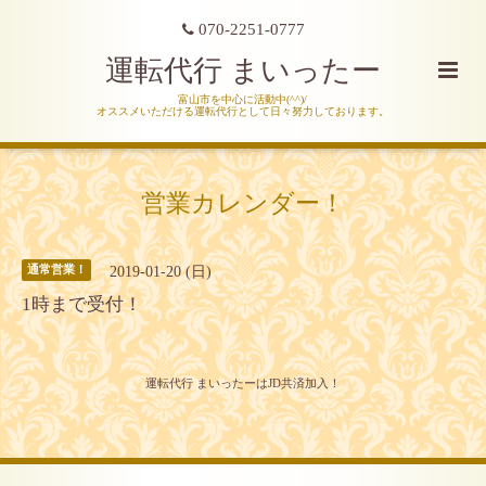
070-2251-0777
運転代行 まいったー
富山市を中心に活動中(^^)/
オススメいただける運転代行として日々努力しております。
営業カレンダー！
2019-01-20 (日)
通常営業！
1時まで受付！
運転代行 まいったーはJD共済加入！