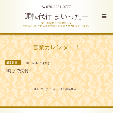
070-2251-0777
運転代行 まいったー
富山市を中心に活動中(^^)/
オススメいただける運転代行として日々努力しております。
営業カレンダー！
2019-01-09 (水)
通常営業！
1時まで受付！
運転代行 まいったーはJD共済加入！