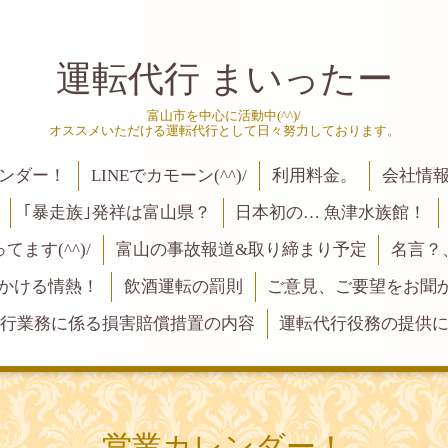
運転代行 まいったー
富山市を中心に活動中(^^)/
オススメいただける運転代行として日々努力しております。
ンダー！
LINEでカモーン(^^)/
利用料金。
会社情
｢暴走族｣発祥は富山県？
日本初の… 魚津水族館！
ます(^^)/
富山の事故報道&取り締まり予定
名言？
にかける情熱！
飲酒運転の罰則
ご意見、ご要望をお聞かせく
行業務に係る損害賠償措置の内容
運転代行役務の提供
営業カレンダー！