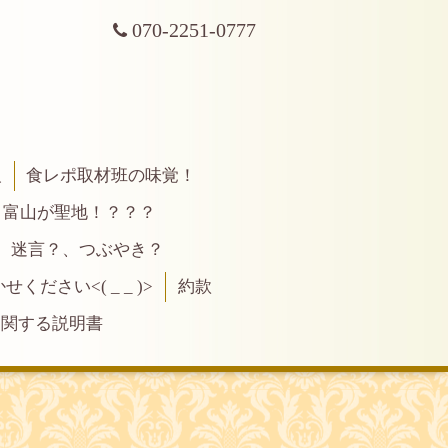
070-2251-0777
報
食レポ取材班の味覚！
富山が聖地！？？？
、迷言？、つぶやき？
ださい<( _ _ )>
約款
に関する説明書