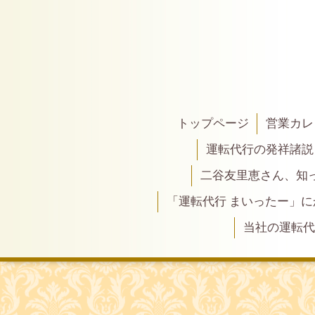
トップページ
営業カレ
運転代行の発祥諸説
二谷友里恵さん、知って
「運転代行 まいったー」
当社の運転代