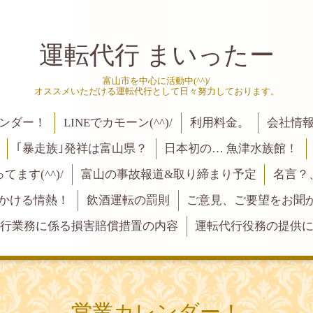
運転代行 まいったー
富山市を中心に活動中(^^)/
オススメいただける運転代行として日々努力しております。
ンダー！
LINEでカモーン(^^)/
利用料金。
会社情
｢暴走族｣発祥は富山県？
日本初の… 魚津水族館！
ます(^^)/
富山の事故報道&取り締まり予定
名言？
にかける情熱！
飲酒運転の罰則
ご意見、ご要望をお聞かせく
行業務に係る損害賠償措置の内容
運転代行役務の提供
営業カレンダー！