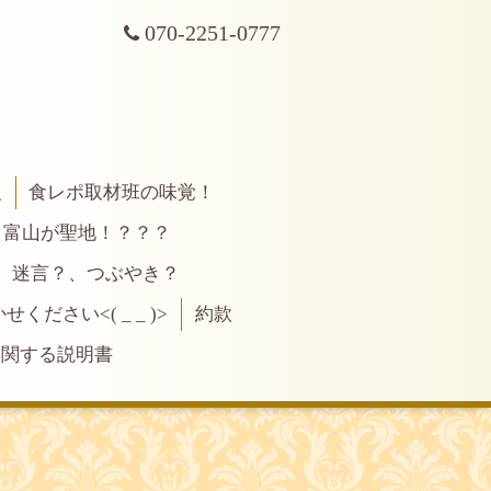
070-2251-0777
報
食レポ取材班の味覚！
富山が聖地！？？？
、迷言？、つぶやき？
ださい<( _ _ )>
約款
に関する説明書