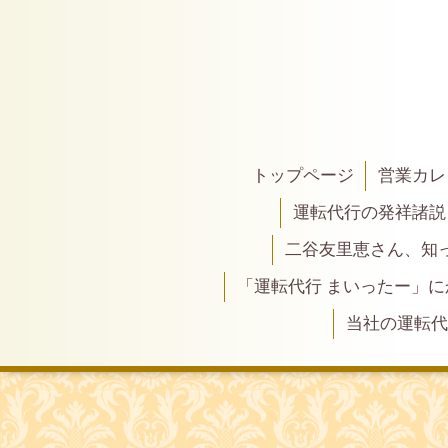
トップページ
営業カレ
運転代行の発祥諸説
二谷友里恵さん、知って
「運転代行 まいったー」
当社の運転代