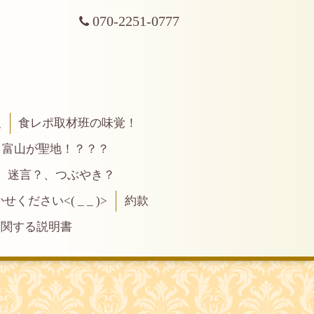
070-2251-0777
報
食レポ取材班の味覚！
富山が聖地！？？？
、迷言？、つぶやき？
ださい<( _ _ )>
約款
に関する説明書