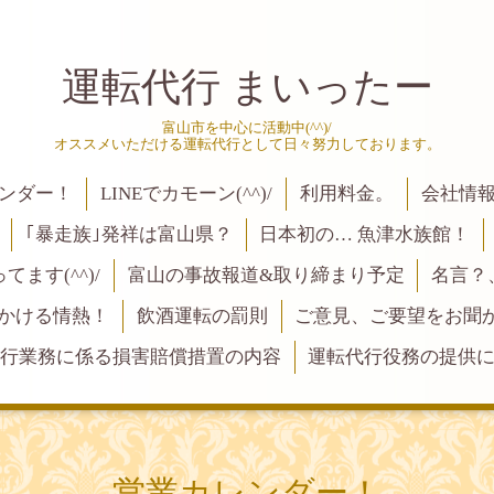
運転代行 まいったー
富山市を中心に活動中(^^)/
オススメいただける運転代行として日々努力しております。
ンダー！
LINEでカモーン(^^)/
利用料金。
会社情
｢暴走族｣発祥は富山県？
日本初の… 魚津水族館！
ます(^^)/
富山の事故報道&取り締まり予定
名言？
にかける情熱！
飲酒運転の罰則
ご意見、ご要望をお聞かせく
行業務に係る損害賠償措置の内容
運転代行役務の提供
営業カレンダー！