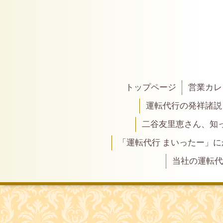
トップページ
営業カレ
運転代行の発祥諸説
二谷友里恵さん、知って
「運転代行 まいったー」
当社の運転代