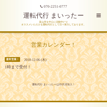
070-2251-0777
運転代行 まいったー
富山市を中心に活動中(^^)/
オススメいただける運転代行として日々努力しております。
営業カレンダー！
2018-12-06 (木)
通常営業！
1時まで受付！
運転代行 まいったーはJD共済加入！