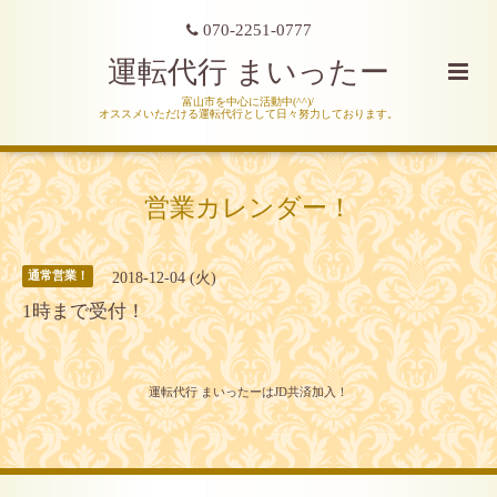
070-2251-0777
運転代行 まいったー
富山市を中心に活動中(^^)/
オススメいただける運転代行として日々努力しております。
営業カレンダー！
2018-12-04 (火)
通常営業！
1時まで受付！
運転代行 まいったーはJD共済加入！