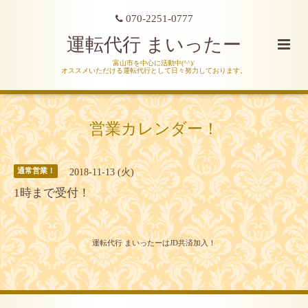
070-2251-0777
運転代行 まいったー
富山市を中心に活動中(^^)/
オススメいただける運転代行として日々努力しております。
営業カレンダー！
2018-11-13 (火)
通常営業！
1時まで受付！
運転代行 まいったーはJD共済加入！