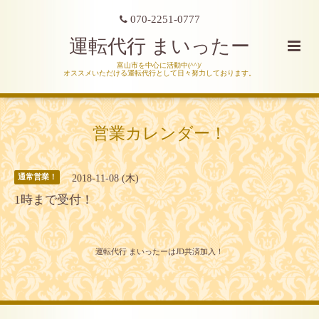
070-2251-0777
運転代行 まいったー
富山市を中心に活動中(^^)/
オススメいただける運転代行として日々努力しております。
営業カレンダー！
2018-11-08 (木)
通常営業！
1時まで受付！
運転代行 まいったーはJD共済加入！