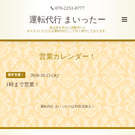
070-2251-0777
運転代行 まいったー
富山市を中心に活動中(^^)/
オススメいただける運転代行として日々努力しております。
営業カレンダー！
2018-10-23 (火)
通常営業！
1時まで営業！
運転代行 まいったーはJD共済加入！