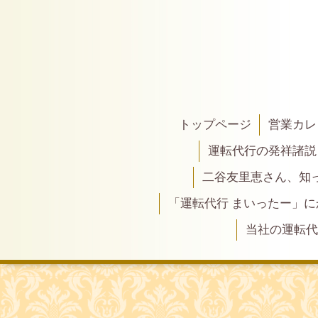
トップページ
営業カレ
運転代行の発祥諸説
二谷友里恵さん、知って
「運転代行 まいったー」
当社の運転代