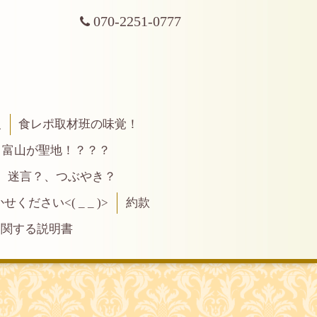
070-2251-0777
報
食レポ取材班の味覚！
富山が聖地！？？？
、迷言？、つぶやき？
ださい<( _ _ )>
約款
に関する説明書