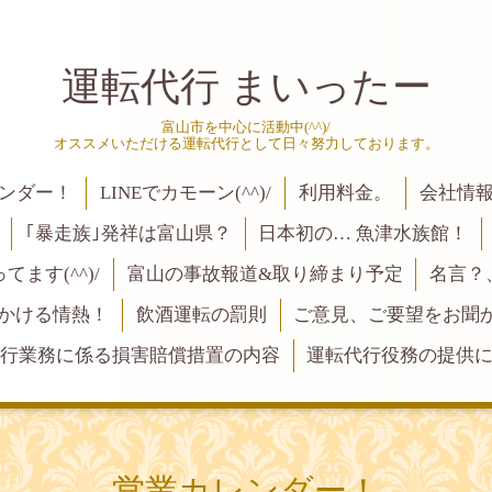
運転代行 まいったー
富山市を中心に活動中(^^)/
オススメいただける運転代行として日々努力しております。
ンダー！
LINEでカモーン(^^)/
利用料金。
会社情
｢暴走族｣発祥は富山県？
日本初の… 魚津水族館！
ます(^^)/
富山の事故報道&取り締まり予定
名言？
にかける情熱！
飲酒運転の罰則
ご意見、ご要望をお聞かせく
行業務に係る損害賠償措置の内容
運転代行役務の提供
営業カレンダー！