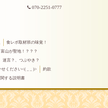
070-2251-0777
報
食レポ取材班の味覚！
富山が聖地！？？？
、迷言？、つぶやき？
ださい<( _ _ )>
約款
に関する説明書