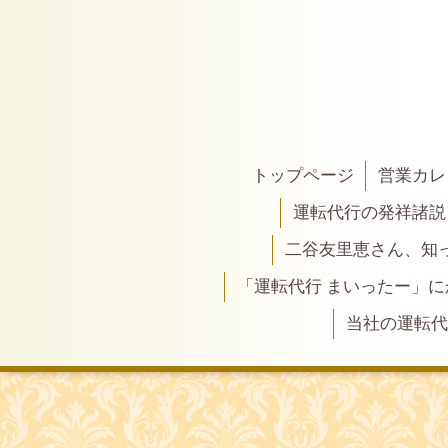
トップページ
営業カレ
運転代行の発祥諸説
二谷友里恵さん、知って
「運転代行 まいったー」
当社の運転代