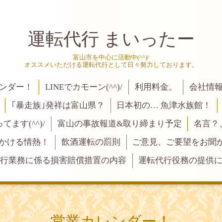
運転代行 まいったー
富山市を中心に活動中(^^)/
オススメいただける運転代行として日々努力しております。
ンダー！
LINEでカモーン(^^)/
利用料金。
会社情
｢暴走族｣発祥は富山県？
日本初の… 魚津水族館！
ます(^^)/
富山の事故報道&取り締まり予定
名言？
にかける情熱！
飲酒運転の罰則
ご意見、ご要望をお聞かせく
行業務に係る損害賠償措置の内容
運転代行役務の提供
営業カレンダー！