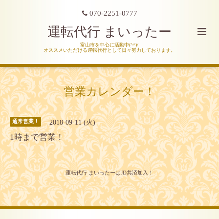
070-2251-0777
運転代行 まいったー
富山市を中心に活動中(^^)/
オススメいただける運転代行として日々努力しております。
営業カレンダー！
2018-09-11 (火)
通常営業！
1時まで営業！
運転代行 まいったーはJD共済加入！