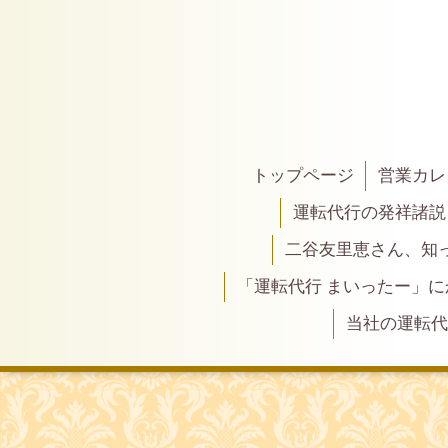
トップページ
営業カレ
運転代行の発祥諸説
二谷友里恵さん、知って
「運転代行 まいったー」
当社の運転代