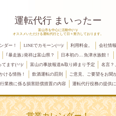
運転代行 まいったー
富山市を中心に活動中(^^)/
オススメいただける運転代行として日々努力しております。
ンダー！
LINEでカモーン(^^)/
利用料金。
会社情
｢暴走族｣発祥は富山県？
日本初の… 魚津水族館！
ます(^^)/
富山の事故報道&取り締まり予定
名言？
にかける情熱！
飲酒運転の罰則
ご意見、ご要望をお聞かせく
行業務に係る損害賠償措置の内容
運転代行役務の提供
営業カレンダー！