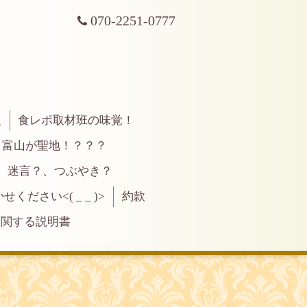
070-2251-0777
報
食レポ取材班の味覚！
富山が聖地！？？？
、迷言？、つぶやき？
ださい<( _ _ )>
約款
に関する説明書