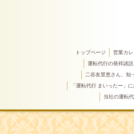
トップページ
営業カレ
運転代行の発祥諸説
二谷友里恵さん、知って
「運転代行 まいったー」
当社の運転代