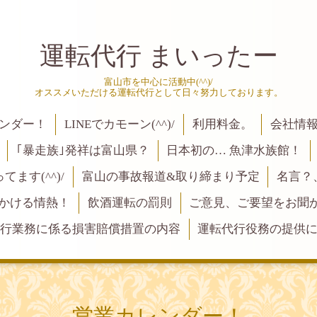
運転代行 まいったー
富山市を中心に活動中(^^)/
オススメいただける運転代行として日々努力しております。
ンダー！
LINEでカモーン(^^)/
利用料金。
会社情
｢暴走族｣発祥は富山県？
日本初の… 魚津水族館！
ます(^^)/
富山の事故報道&取り締まり予定
名言？
にかける情熱！
飲酒運転の罰則
ご意見、ご要望をお聞かせく
行業務に係る損害賠償措置の内容
運転代行役務の提供
営業カレンダー！