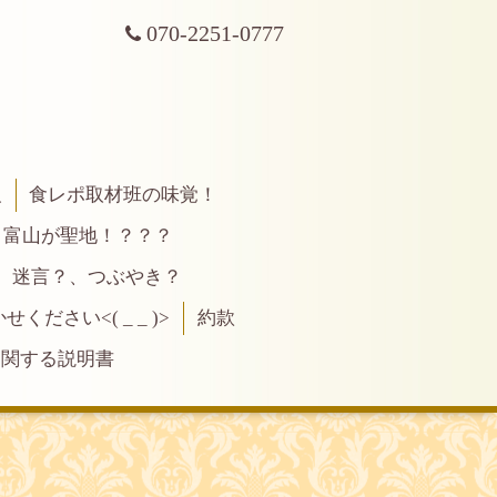
070-2251-0777
報
食レポ取材班の味覚！
富山が聖地！？？？
、迷言？、つぶやき？
ださい<( _ _ )>
約款
に関する説明書