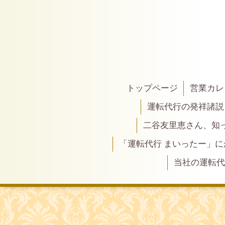
トップページ
営業カレ
運転代行の発祥諸説
二谷友里恵さん、知って
「運転代行 まいったー」
当社の運転代