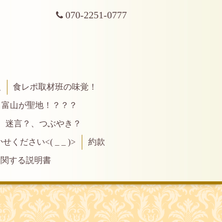
070-2251-0777
報
食レポ取材班の味覚！
富山が聖地！？？？
、迷言？、つぶやき？
ださい<( _ _ )>
約款
に関する説明書