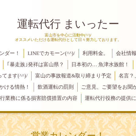
運転代行 まいったー
富山市を中心に活動中(^^)/
オススメいただける運転代行として日々努力しております。
ンダー！
LINEでカモーン(^^)/
利用料金。
会社情
｢暴走族｣発祥は富山県？
日本初の… 魚津水族館！
ます(^^)/
富山の事故報道&取り締まり予定
名言？
にかける情熱！
飲酒運転の罰則
ご意見、ご要望をお聞かせく
行業務に係る損害賠償措置の内容
運転代行役務の提供
営業カレンダー！