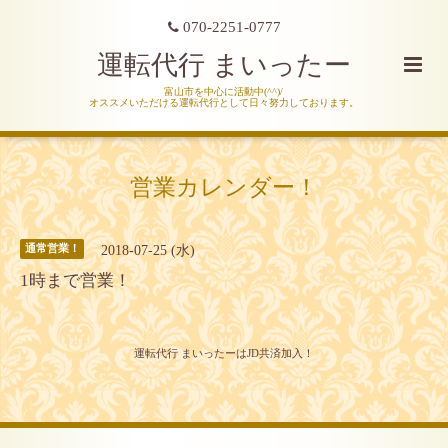
070-2251-0777
運転代行 まいったー
富山市を中心に活動中(^^)/
オススメいただける運転代行として日々努力しております。
営業カレンダー！
2018-07-25 (水)
通常営業！
1時まで営業！
運転代行 まいったーはJD共済加入！