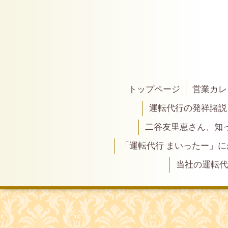
トップページ
営業カレ
運転代行の発祥諸説
二谷友里恵さん、知って
「運転代行 まいったー」
当社の運転代