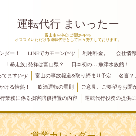
運転代行 まいったー
富山市を中心に活動中(^^)/
オススメいただける運転代行として日々努力しております。
ンダー！
LINEでカモーン(^^)/
利用料金。
会社情
｢暴走族｣発祥は富山県？
日本初の… 魚津水族館！
ます(^^)/
富山の事故報道&取り締まり予定
名言？
にかける情熱！
飲酒運転の罰則
ご意見、ご要望をお聞かせく
行業務に係る損害賠償措置の内容
運転代行役務の提供
営業カレンダー！