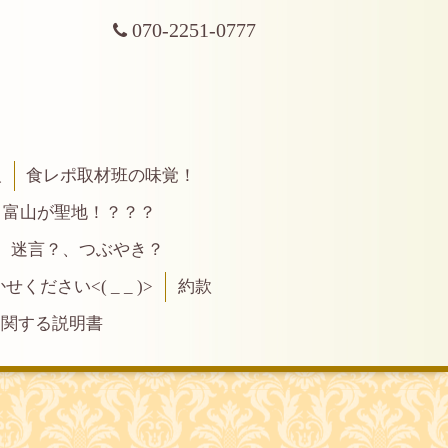
070-2251-0777
報
食レポ取材班の味覚！
富山が聖地！？？？
、迷言？、つぶやき？
ださい<( _ _ )>
約款
に関する説明書