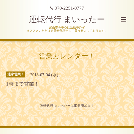
070-2251-0777
運転代行 まいったー
富山市を中心に活動中(^^)/
オススメいただける運転代行として日々努力しております。
営業カレンダー！
2018-07-04 (水)
通常営業！
1時まで営業！
運転代行 まいったーはJD共済加入！