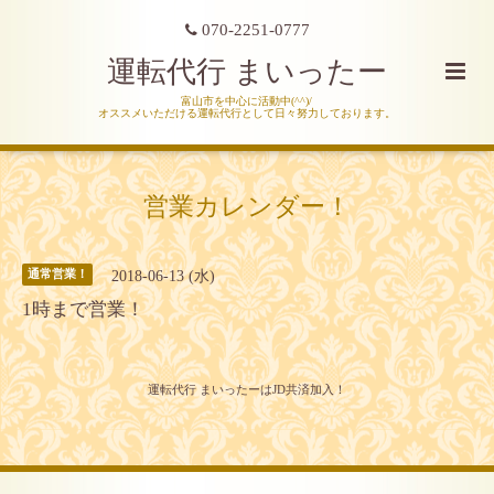
070-2251-0777
運転代行 まいったー
富山市を中心に活動中(^^)/
オススメいただける運転代行として日々努力しております。
営業カレンダー！
2018-06-13 (水)
通常営業！
1時まで営業！
運転代行 まいったーはJD共済加入！