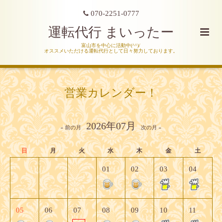
070-2251-0777
運転代行 まいったー
富山市を中心に活動中(^^)/
オススメいただける運転代行として日々努力しております。
営業カレンダー！
2026年07月
« 前の月
次の月 »
日
月
火
水
木
金
土
01
02
03
04
05
06
07
08
09
10
11