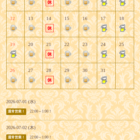
12
13
14
15
16
17
18
19
20
21
22
23
24
25
26
27
28
29
30
31
2026-07-01 (水)
22:00～1:00！
通常営業！
2026-07-02 (木)
22:00～1:00！
通常営業！