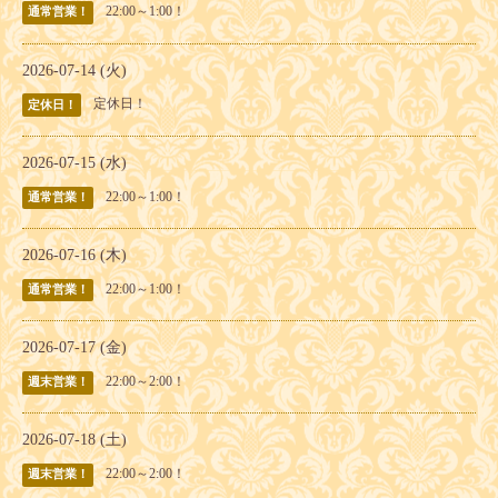
22:00～1:00！
通常営業！
2026-07-14 (火)
定休日！
定休日！
2026-07-15 (水)
22:00～1:00！
通常営業！
2026-07-16 (木)
22:00～1:00！
通常営業！
2026-07-17 (金)
22:00～2:00！
週末営業！
2026-07-18 (土)
22:00～2:00！
週末営業！