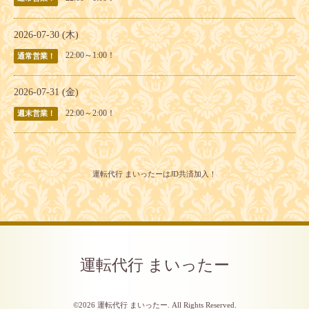
2026-07-30 (木)
22:00～1:00！
通常営業！
2026-07-31 (金)
22:00～2:00！
週末営業！
運転代行 まいったーはJD共済加入！
運転代行 まいったー
©2026
運転代行 まいったー
. All Rights Reserved.