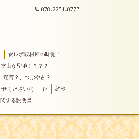
070-2251-0777
報
食レポ取材班の味覚！
富山が聖地！？？？
、迷言？、つぶやき？
ださい<( _ _ )>
約款
に関する説明書