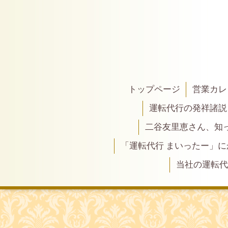
トップページ
営業カレ
運転代行の発祥諸説
二谷友里恵さん、知って
「運転代行 まいったー」
当社の運転代