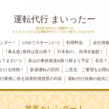
運転代行 まいったー
富山市を中心に活動中(^^)/
オススメいただける運転代行として日々努力しております。
ンダー！
LINEでカモーン(^^)/
利用料金。
会社情
｢暴走族｣発祥は富山県？
日本初の… 魚津水族館！
ます(^^)/
富山の事故報道&取り締まり予定
名言？
にかける情熱！
飲酒運転の罰則
ご意見、ご要望をお聞かせく
行業務に係る損害賠償措置の内容
運転代行役務の提供
営業カレンダー！