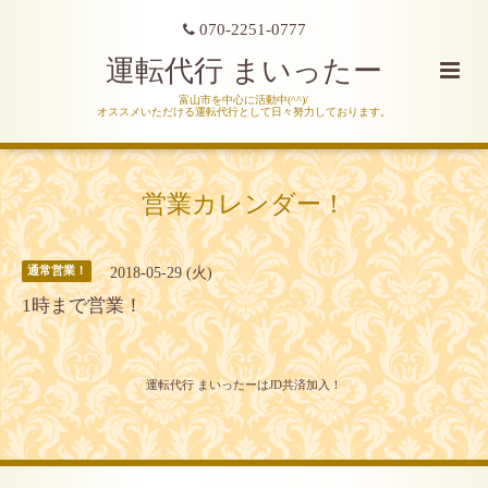
070-2251-0777
運転代行 まいったー
富山市を中心に活動中(^^)/
オススメいただける運転代行として日々努力しております。
営業カレンダー！
2018-05-29 (火)
通常営業！
1時まで営業！
運転代行 まいったーはJD共済加入！