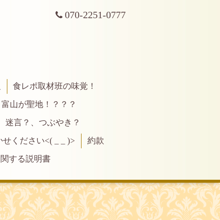
070-2251-0777
報
食レポ取材班の味覚！
富山が聖地！？？？
、迷言？、つぶやき？
ださい<( _ _ )>
約款
に関する説明書