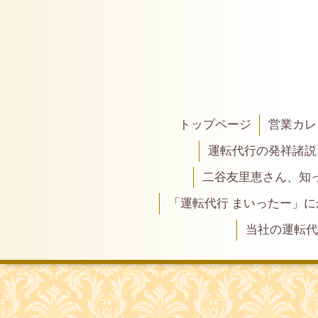
トップページ
営業カレ
運転代行の発祥諸説
二谷友里恵さん、知って
「運転代行 まいったー」
当社の運転代