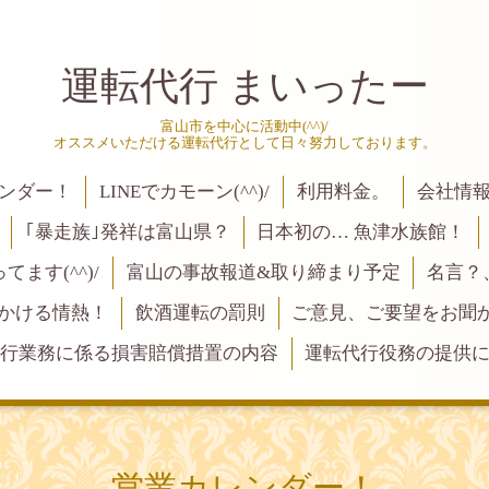
運転代行 まいったー
富山市を中心に活動中(^^)/
オススメいただける運転代行として日々努力しております。
ンダー！
LINEでカモーン(^^)/
利用料金。
会社情
｢暴走族｣発祥は富山県？
日本初の… 魚津水族館！
ます(^^)/
富山の事故報道&取り締まり予定
名言？
にかける情熱！
飲酒運転の罰則
ご意見、ご要望をお聞かせく
行業務に係る損害賠償措置の内容
運転代行役務の提供
営業カレンダー！