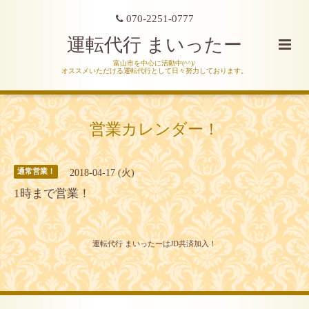
070-2251-0777
運転代行 まいったー
富山市を中心に活動中(^^)/
オススメいただける運転代行として日々努力しております。
営業カレンダー！
2018-04-17 (火)
通常営業！
1時まで営業！
運転代行 まいったーはJD共済加入！