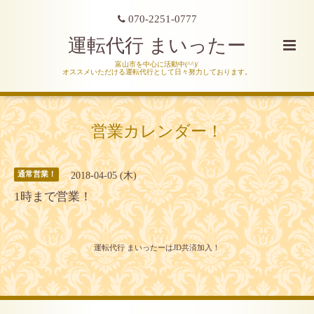
070-2251-0777
運転代行 まいったー
富山市を中心に活動中(^^)/
オススメいただける運転代行として日々努力しております。
営業カレンダー！
2018-04-05 (木)
通常営業！
1時まで営業！
運転代行 まいったーはJD共済加入！