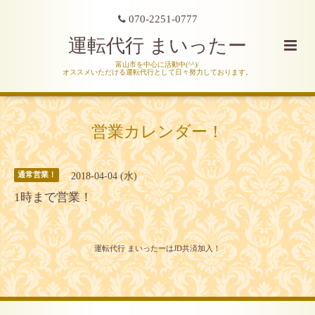
070-2251-0777
運転代行 まいったー
富山市を中心に活動中(^^)/
オススメいただける運転代行として日々努力しております。
営業カレンダー！
2018-04-04 (水)
通常営業！
1時まで営業！
運転代行 まいったーはJD共済加入！