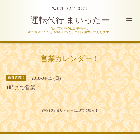
070-2251-0777
運転代行 まいったー
富山市を中心に活動中(^^)/
オススメいただける運転代行として日々努力しております。
営業カレンダー！
2018-04-15 (日)
通常営業！
1時まで営業！
運転代行 まいったーはJD共済加入！