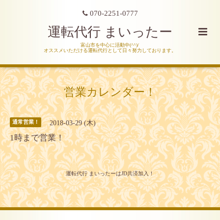
070-2251-0777
運転代行 まいったー
富山市を中心に活動中(^^)/
オススメいただける運転代行として日々努力しております。
営業カレンダー！
2018-03-29 (木)
通常営業！
1時まで営業！
運転代行 まいったーはJD共済加入！