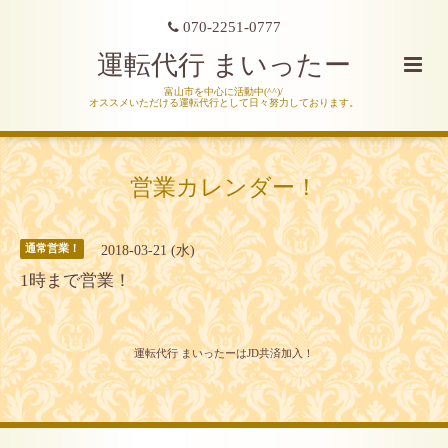
070-2251-0777
運転代行 まいったー
富山市を中心に活動中(^^)/
オススメいただける運転代行として日々努力しております。
営業カレンダー！
2018-03-21 (水)
通常営業！
1時まで営業！
運転代行 まいったーはJD共済加入！