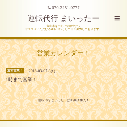
070-2251-0777
運転代行 まいったー
富山市を中心に活動中(^^)/
オススメいただける運転代行として日々努力しております。
営業カレンダー！
2018-03-07 (水)
通常営業！
1時まで営業！
運転代行 まいったーはJD共済加入！