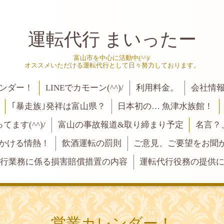
運転代行 まいったー
富山市を中心に活動中(^^)/
オススメいただける運転代行として日々努力しております。
ンダー！
LINEでカモーン(^^)/
利用料金。
会社情
｢暴走族｣発祥は富山県？
日本初の… 魚津水族館！
ます(^^)/
富山の事故報道&取り締まり予定
名言？
にかける情熱！
飲酒運転の罰則
ご意見、ご要望をお聞かせく
行業務に係る損害賠償措置の内容
運転代行役務の提供
営業カレンダー！