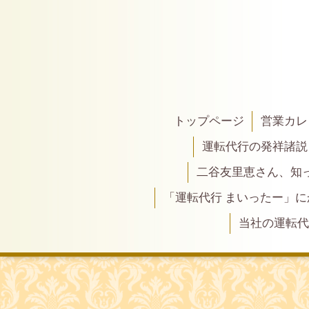
トップページ
営業カレ
運転代行の発祥諸説
二谷友里恵さん、知って
「運転代行 まいったー」
当社の運転代