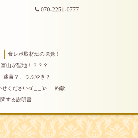
070-2251-0777
報
食レポ取材班の味覚！
富山が聖地！？？？
、迷言？、つぶやき？
ださい<( _ _ )>
約款
に関する説明書