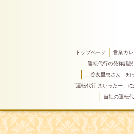
トップページ
営業カレ
運転代行の発祥諸説
二谷友里恵さん、知って
「運転代行 まいったー」
当社の運転代