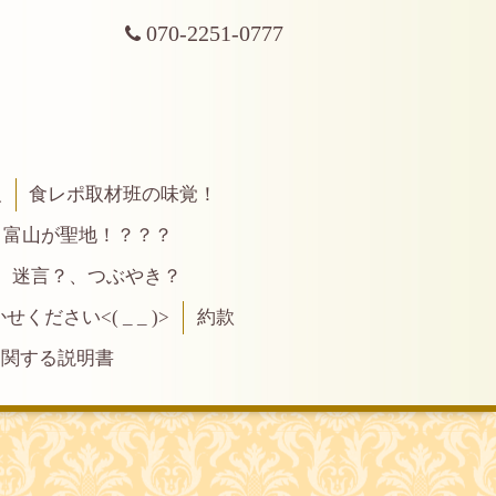
070-2251-0777
報
食レポ取材班の味覚！
富山が聖地！？？？
、迷言？、つぶやき？
ださい<( _ _ )>
約款
に関する説明書