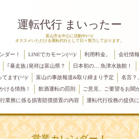
運転代行 まいったー
富山市を中心に活動中(^^)/
オススメいただける運転代行として日々努力しております。
ンダー！
LINEでカモーン(^^)/
利用料金。
会社情
｢暴走族｣発祥は富山県？
日本初の… 魚津水族館！
ます(^^)/
富山の事故報道&取り締まり予定
名言？
にかける情熱！
飲酒運転の罰則
ご意見、ご要望をお聞かせく
行業務に係る損害賠償措置の内容
運転代行役務の提供
営業カレンダー！