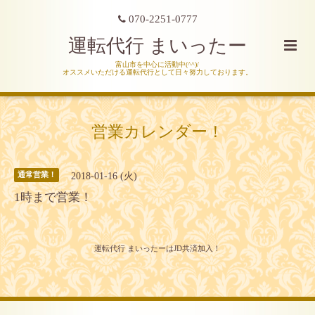
070-2251-0777
運転代行 まいったー
富山市を中心に活動中(^^)/
オススメいただける運転代行として日々努力しております。
営業カレンダー！
2018-01-16 (火)
通常営業！
1時まで営業！
運転代行 まいったーはJD共済加入！