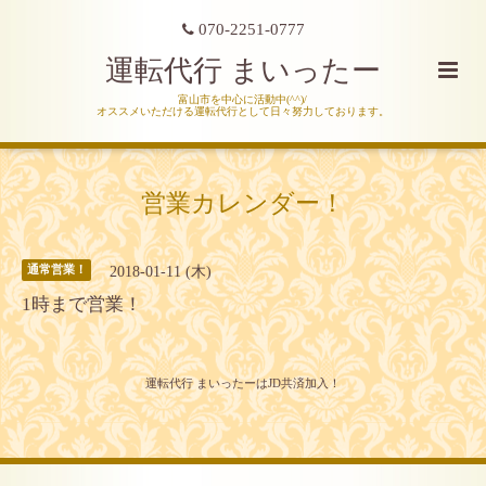
070-2251-0777
運転代行 まいったー
富山市を中心に活動中(^^)/
オススメいただける運転代行として日々努力しております。
営業カレンダー！
2018-01-11 (木)
通常営業！
1時まで営業！
運転代行 まいったーはJD共済加入！