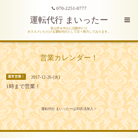
070-2251-0777
運転代行 まいったー
富山市を中心に活動中(^^)/
オススメいただける運転代行として日々努力しております。
営業カレンダー！
2017-12-26 (火)
通常営業！
1時まで営業！
運転代行 まいったーはJD共済加入！