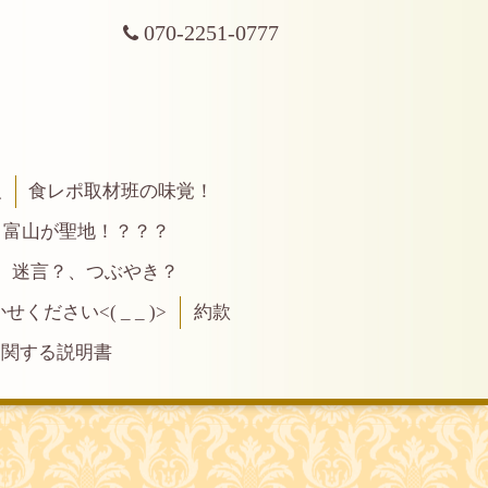
070-2251-0777
報
食レポ取材班の味覚！
富山が聖地！？？？
、迷言？、つぶやき？
ださい<( _ _ )>
約款
に関する説明書