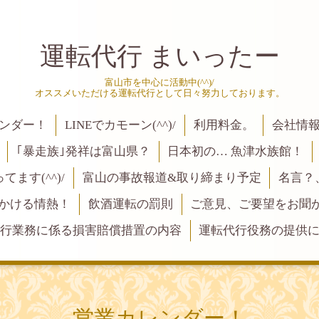
運転代行 まいったー
富山市を中心に活動中(^^)/
オススメいただける運転代行として日々努力しております。
ンダー！
LINEでカモーン(^^)/
利用料金。
会社情
｢暴走族｣発祥は富山県？
日本初の… 魚津水族館！
ます(^^)/
富山の事故報道&取り締まり予定
名言？
にかける情熱！
飲酒運転の罰則
ご意見、ご要望をお聞かせく
行業務に係る損害賠償措置の内容
運転代行役務の提供
営業カレンダー！