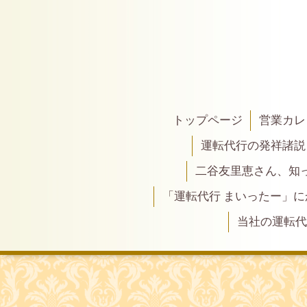
トップページ
営業カレ
運転代行の発祥諸説
二谷友里恵さん、知って
「運転代行 まいったー」
当社の運転代