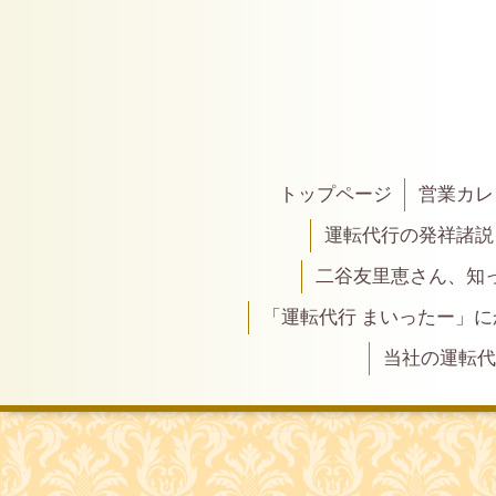
トップページ
営業カレ
運転代行の発祥諸説
二谷友里恵さん、知って
「運転代行 まいったー」
当社の運転代