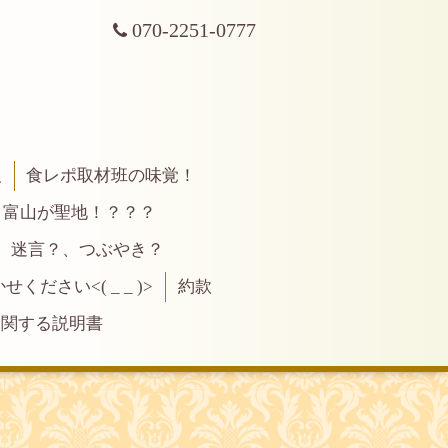
070-2251-0777
報
食レポ取材班の味覚！
富山が聖地！？？？
、迷言？、つぶやき？
ださい<( _ _ )>
約款
に関する説明書