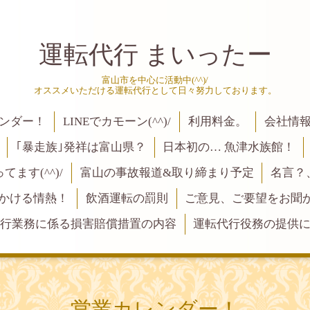
運転代行 まいったー
富山市を中心に活動中(^^)/
オススメいただける運転代行として日々努力しております。
ンダー！
LINEでカモーン(^^)/
利用料金。
会社情
｢暴走族｣発祥は富山県？
日本初の… 魚津水族館！
ます(^^)/
富山の事故報道&取り締まり予定
名言？
にかける情熱！
飲酒運転の罰則
ご意見、ご要望をお聞かせく
行業務に係る損害賠償措置の内容
運転代行役務の提供
営業カレンダー！