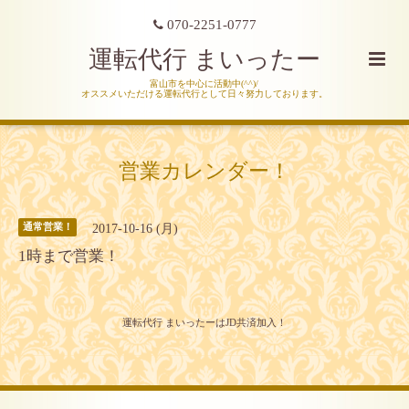
070-2251-0777
運転代行 まいったー
富山市を中心に活動中(^^)/
オススメいただける運転代行として日々努力しております。
営業カレンダー！
2017-10-16 (月)
通常営業！
1時まで営業！
運転代行 まいったーはJD共済加入！