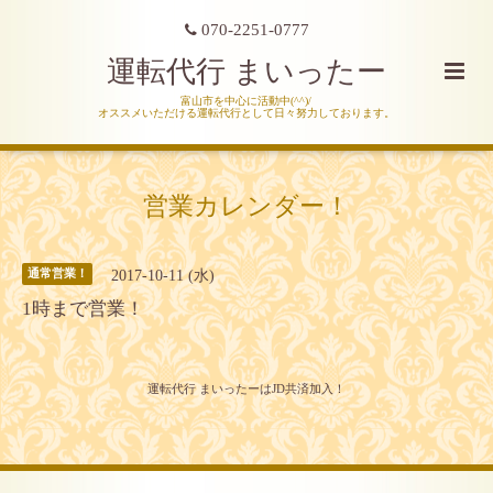
070-2251-0777
運転代行 まいったー
富山市を中心に活動中(^^)/
オススメいただける運転代行として日々努力しております。
営業カレンダー！
2017-10-11 (水)
通常営業！
1時まで営業！
運転代行 まいったーはJD共済加入！