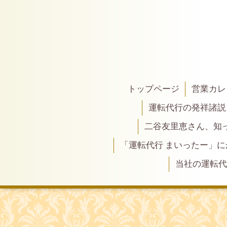
トップページ
営業カレ
運転代行の発祥諸説
二谷友里恵さん、知って
「運転代行 まいったー」
当社の運転代