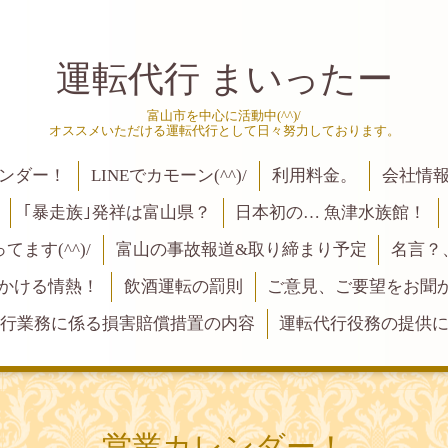
運転代行 まいったー
富山市を中心に活動中(^^)/
オススメいただける運転代行として日々努力しております。
ンダー！
LINEでカモーン(^^)/
利用料金。
会社情
｢暴走族｣発祥は富山県？
日本初の… 魚津水族館！
ます(^^)/
富山の事故報道&取り締まり予定
名言？
にかける情熱！
飲酒運転の罰則
ご意見、ご要望をお聞かせく
行業務に係る損害賠償措置の内容
運転代行役務の提供
営業カレンダー！