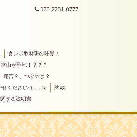
070-2251-0777
報
食レポ取材班の味覚！
富山が聖地！？？？
、迷言？、つぶやき？
ださい<( _ _ )>
約款
に関する説明書