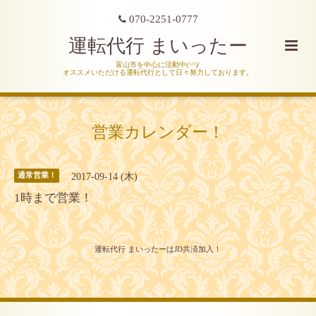
070-2251-0777
運転代行 まいったー
富山市を中心に活動中(^^)/
オススメいただける運転代行として日々努力しております。
営業カレンダー！
2017-09-14 (木)
通常営業！
1時まで営業！
運転代行 まいったーはJD共済加入！