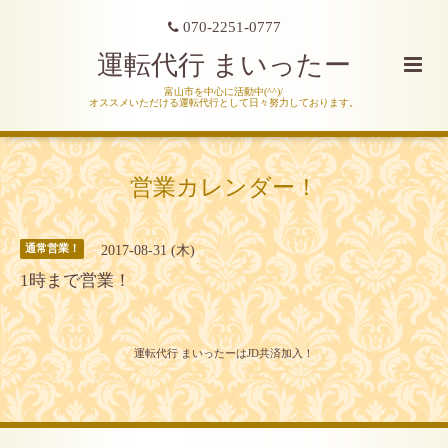
070-2251-0777
運転代行 まいったー
富山市を中心に活動中(^^)/
オススメいただける運転代行として日々努力しております。
営業カレンダー！
2017-08-31 (木)
通常営業！
1時まで営業！
運転代行 まいったーはJD共済加入！