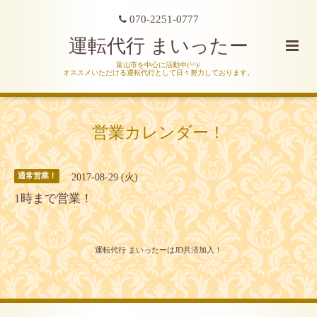
070-2251-0777
運転代行 まいったー
富山市を中心に活動中(^^)/
オススメいただける運転代行として日々努力しております。
営業カレンダー！
2017-08-29 (火)
通常営業！
1時まで営業！
運転代行 まいったーはJD共済加入！