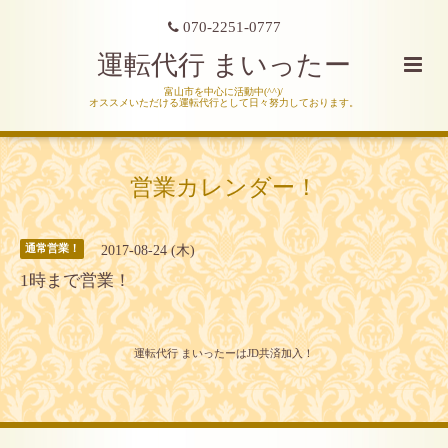
070-2251-0777
運転代行 まいったー
富山市を中心に活動中(^^)/
オススメいただける運転代行として日々努力しております。
営業カレンダー！
2017-08-24 (木)
通常営業！
1時まで営業！
運転代行 まいったーはJD共済加入！