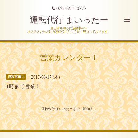
070-2251-0777
運転代行 まいったー
富山市を中心に活動中(^^)/
オススメいただける運転代行として日々努力しております。
営業カレンダー！
2017-08-17 (木)
通常営業！
1時まで営業！
運転代行 まいったーはJD共済加入！