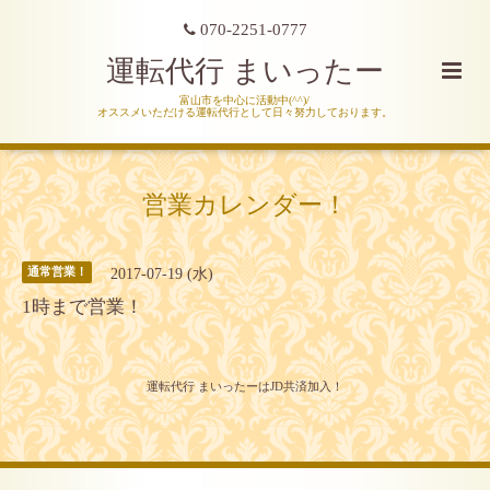
070-2251-0777
運転代行 まいったー
富山市を中心に活動中(^^)/
オススメいただける運転代行として日々努力しております。
営業カレンダー！
2017-07-19 (水)
通常営業！
1時まで営業！
運転代行 まいったーはJD共済加入！